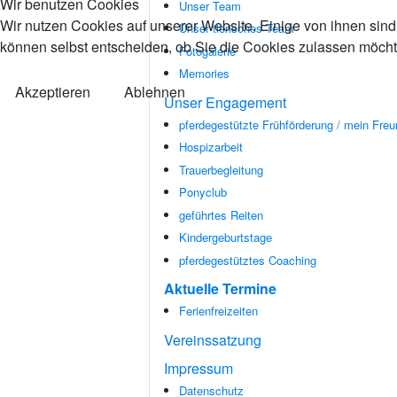
Wir benutzen Cookies
Unser Team
Wir nutzen Cookies auf unserer Website. Einige von ihnen sind 
Unser tierisches Team
können selbst entscheiden, ob Sie die Cookies zulassen möchte
Fotogalerie
Memories
Akzeptieren
Ablehnen
Unser Engagement
pferdegestützte Frühförderung / mein Freu
Hospizarbeit
Trauerbegleitung
Ponyclub
geführtes Reiten
Kindergeburtstage
pferdegestütztes Coaching
Aktuelle Termine
Ferienfreizeiten
Vereinssatzung
Impressum
Datenschutz