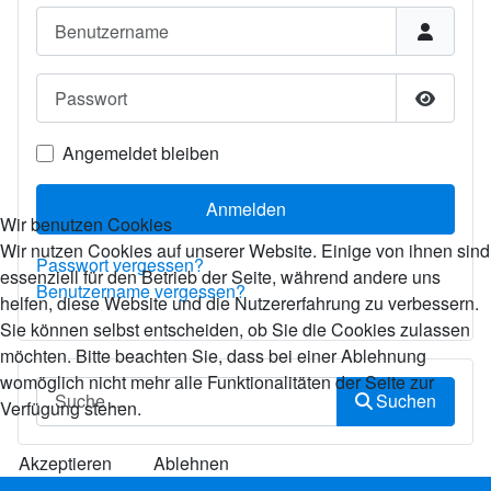
Benutzername
Passwort
Passwor
Angemeldet bleiben
Anmelden
Wir benutzen Cookies
Wir nutzen Cookies auf unserer Website. Einige von ihnen sind
Passwort vergessen?
essenziell für den Betrieb der Seite, während andere uns
Benutzername vergessen?
helfen, diese Website und die Nutzererfahrung zu verbessern.
Sie können selbst entscheiden, ob Sie die Cookies zulassen
möchten. Bitte beachten Sie, dass bei einer Ablehnung
womöglich nicht mehr alle Funktionalitäten der Seite zur
Suchen
Suchen
Verfügung stehen.
Akzeptieren
Ablehnen