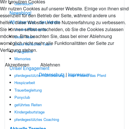
Wir benutzen Cookies
Gästebuch
Wir nutzen Cookies auf unserer Website. Einige von ihnen sind
Newsblog!
essenziell für den Betrieb der Seite, während andere uns
Wir über uns - der Verein
helfen, diese Website und die Nutzererfahrung zu verbessern.
Sie können selbst entscheiden, ob Sie die Cookies zulassen
Unsere Philosophie
möchten. Bitte beachten Sie, dass bei einer Ablehnung
Unser Team
womöglich nicht mehr alle Funktionalitäten der Seite zur
Unser tierisches Team
Verfügung stehen.
Fotogalerie
Memories
Akzeptieren
Ablehnen
Unser Engagement
Datenschutz
|
Impressum
pferdegestützte Frühförderung / mein Freund das Pferd
Hospizarbeit
Trauerbegleitung
Ponyclub
geführtes Reiten
Kindergeburtstage
pferdegestütztes Coaching
Aktuelle Termine