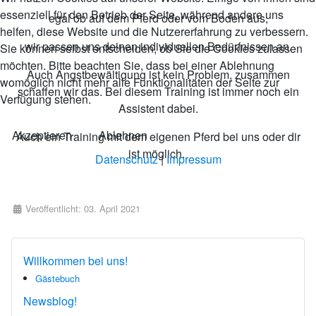
essenziell für den Betrieb der Seite, während andere uns
egal ob auf dem Pferd oder vom Boden aus,
helfen, diese Website und die Nutzererfahrung zu verbessern.
wir passen uns deinen individuellen Bedürfnissen an.
Sie können selbst entscheiden, ob Sie die Cookies zulassen
möchten. Bitte beachten Sie, dass bei einer Ablehnung
Auch Angstbewältigung ist kein Problem, zusammen
womöglich nicht mehr alle Funktionalitäten der Seite zur
schaffen wir das. Bei diesem Training ist immer noch ein
Verfügung stehen.
Assistent dabei.
Akzeptieren
Ablehnen
Auch ein Training mit dem eigenen Pferd bei uns oder dir
ist möglich.
Datenschutz
|
Impressum
Details
Veröffentlicht: 03. April 2021
Willkommen bei uns!
Gästebuch
Newsblog!