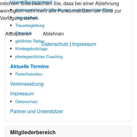
Unser Engagement
möchten. Bitte beachten Sie, dass bei einer Ablehnung
pferdegestützte Frühförderung / mein Freund das Pferd
womöglich nicht mehr alle Funktionalitäten der Seite zur
Verfügung stehen.
Hospizarbeit
Trauerbegleitung
Akzeptieren
Ablehnen
Ponyclub
geführtes Reiten
Datenschutz
|
Impressum
Kindergeburtstage
pferdegestütztes Coaching
Aktuelle Termine
Ferienfreizeiten
Vereinssatzung
Impressum
Datenschutz
Partner und Unterstützer
Mitgliederbereich