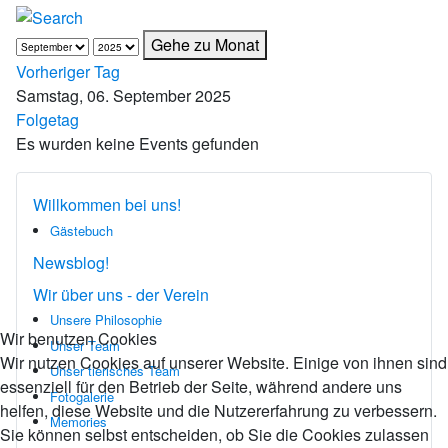
Gehe zu Monat
Vorheriger Tag
Samstag, 06. September 2025
Folgetag
Es wurden keine Events gefunden
Willkommen bei uns!
Gästebuch
Newsblog!
Wir über uns - der Verein
Unsere Philosophie
Wir benutzen Cookies
Unser Team
Wir nutzen Cookies auf unserer Website. Einige von ihnen sind
Unser tierisches Team
essenziell für den Betrieb der Seite, während andere uns
Fotogalerie
helfen, diese Website und die Nutzererfahrung zu verbessern.
Memories
Sie können selbst entscheiden, ob Sie die Cookies zulassen