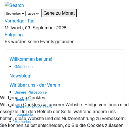
Gehe zu Monat
Vorheriger Tag
Mittwoch, 03. September 2025
Folgetag
Es wurden keine Events gefunden
Willkommen bei uns!
Gästebuch
Newsblog!
Wir über uns - der Verein
Unsere Philosophie
Wir benutzen Cookies
Unser Team
Wir nutzen Cookies auf unserer Website. Einige von ihnen sind
Unser tierisches Team
essenziell für den Betrieb der Seite, während andere uns
Fotogalerie
helfen, diese Website und die Nutzererfahrung zu verbessern.
Memories
Sie können selbst entscheiden, ob Sie die Cookies zulassen