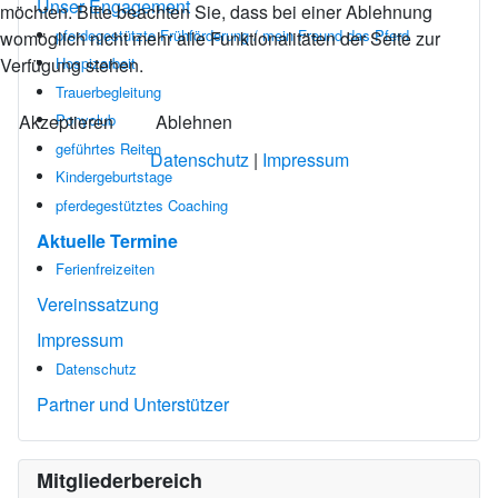
Unser Engagement
möchten. Bitte beachten Sie, dass bei einer Ablehnung
pferdegestützte Frühförderung / mein Freund das Pferd
womöglich nicht mehr alle Funktionalitäten der Seite zur
Verfügung stehen.
Hospizarbeit
Trauerbegleitung
Akzeptieren
Ablehnen
Ponyclub
geführtes Reiten
Datenschutz
|
Impressum
Kindergeburtstage
pferdegestütztes Coaching
Aktuelle Termine
Ferienfreizeiten
Vereinssatzung
Impressum
Datenschutz
Partner und Unterstützer
Mitgliederbereich