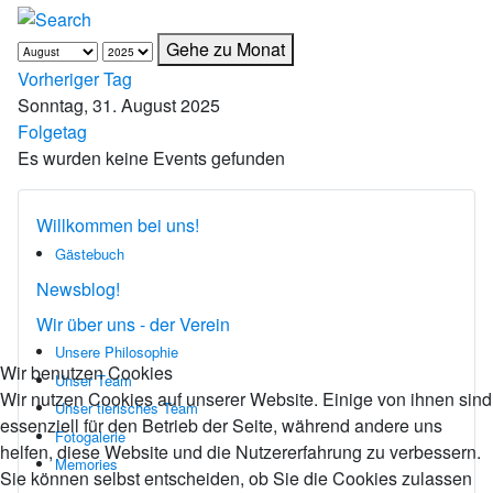
Gehe zu Monat
Vorheriger Tag
Sonntag, 31. August 2025
Folgetag
Es wurden keine Events gefunden
Willkommen bei uns!
Gästebuch
Newsblog!
Wir über uns - der Verein
Unsere Philosophie
Wir benutzen Cookies
Unser Team
Wir nutzen Cookies auf unserer Website. Einige von ihnen sind
Unser tierisches Team
essenziell für den Betrieb der Seite, während andere uns
Fotogalerie
helfen, diese Website und die Nutzererfahrung zu verbessern.
Memories
Sie können selbst entscheiden, ob Sie die Cookies zulassen