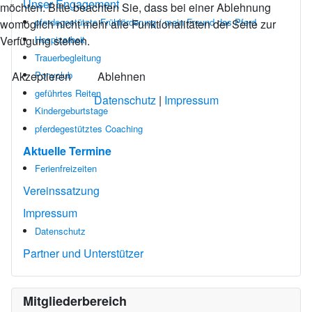
Unser Engagement
möchten. Bitte beachten Sie, dass bei einer Ablehnung
pferdegestützte Frühförderung / mein Freund das Pferd
womöglich nicht mehr alle Funktionalitäten der Seite zur
Verfügung stehen.
Hospizarbeit
Trauerbegleitung
Akzeptieren
Ablehnen
Ponyclub
geführtes Reiten
Datenschutz
|
Impressum
Kindergeburtstage
pferdegestütztes Coaching
Aktuelle Termine
Ferienfreizeiten
Vereinssatzung
Impressum
Datenschutz
Partner und Unterstützer
Mitgliederbereich