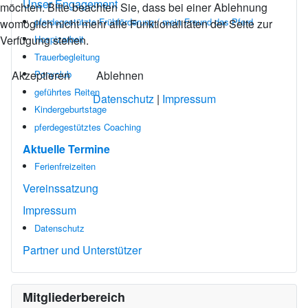
Unser Engagement
möchten. Bitte beachten Sie, dass bei einer Ablehnung
pferdegestützte Frühförderung / mein Freund das Pferd
womöglich nicht mehr alle Funktionalitäten der Seite zur
Verfügung stehen.
Hospizarbeit
Trauerbegleitung
Akzeptieren
Ablehnen
Ponyclub
geführtes Reiten
Datenschutz
|
Impressum
Kindergeburtstage
pferdegestütztes Coaching
Aktuelle Termine
Ferienfreizeiten
Vereinssatzung
Impressum
Datenschutz
Partner und Unterstützer
Mitgliederbereich