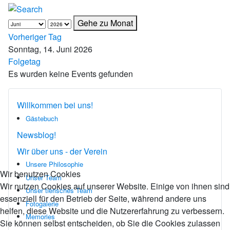
Gehe zu Monat
Vorheriger Tag
Sonntag, 14. Juni 2026
Folgetag
Es wurden keine Events gefunden
Willkommen bei uns!
Gästebuch
Newsblog!
Wir über uns - der Verein
Unsere Philosophie
Wir benutzen Cookies
Unser Team
Wir nutzen Cookies auf unserer Website. Einige von ihnen sind
Unser tierisches Team
essenziell für den Betrieb der Seite, während andere uns
Fotogalerie
helfen, diese Website und die Nutzererfahrung zu verbessern.
Memories
Sie können selbst entscheiden, ob Sie die Cookies zulassen