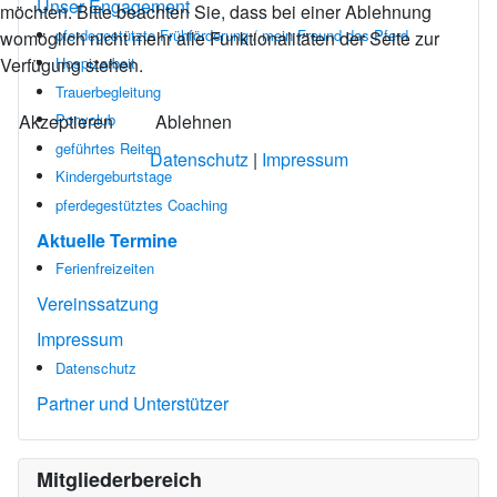
Unser Engagement
möchten. Bitte beachten Sie, dass bei einer Ablehnung
pferdegestützte Frühförderung / mein Freund das Pferd
womöglich nicht mehr alle Funktionalitäten der Seite zur
Verfügung stehen.
Hospizarbeit
Trauerbegleitung
Akzeptieren
Ablehnen
Ponyclub
geführtes Reiten
Datenschutz
|
Impressum
Kindergeburtstage
pferdegestütztes Coaching
Aktuelle Termine
Ferienfreizeiten
Vereinssatzung
Impressum
Datenschutz
Partner und Unterstützer
Mitgliederbereich