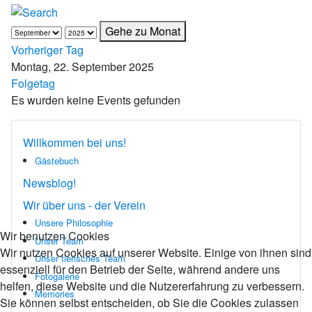
Gehe zu Monat
Vorheriger Tag
Montag, 22. September 2025
Folgetag
Es wurden keine Events gefunden
Willkommen bei uns!
Gästebuch
Newsblog!
Wir über uns - der Verein
Unsere Philosophie
Wir benutzen Cookies
Unser Team
Wir nutzen Cookies auf unserer Website. Einige von ihnen sind
Unser tierisches Team
essenziell für den Betrieb der Seite, während andere uns
Fotogalerie
helfen, diese Website und die Nutzererfahrung zu verbessern.
Memories
Sie können selbst entscheiden, ob Sie die Cookies zulassen