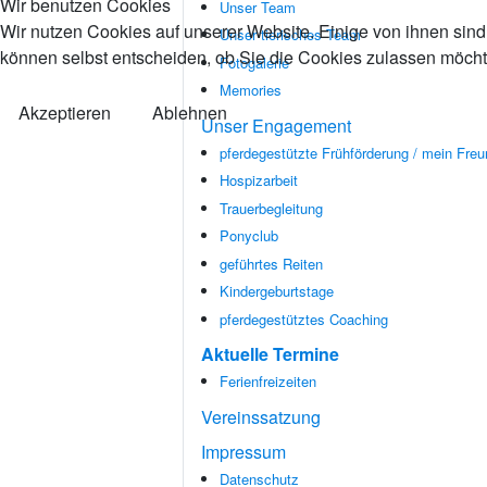
Wir benutzen Cookies
Unser Team
Wir nutzen Cookies auf unserer Website. Einige von ihnen sind 
Unser tierisches Team
können selbst entscheiden, ob Sie die Cookies zulassen möchte
Fotogalerie
Memories
Akzeptieren
Ablehnen
Unser Engagement
pferdegestützte Frühförderung / mein Freu
Hospizarbeit
Trauerbegleitung
Ponyclub
geführtes Reiten
Kindergeburtstage
pferdegestütztes Coaching
Aktuelle Termine
Ferienfreizeiten
Vereinssatzung
Impressum
Datenschutz